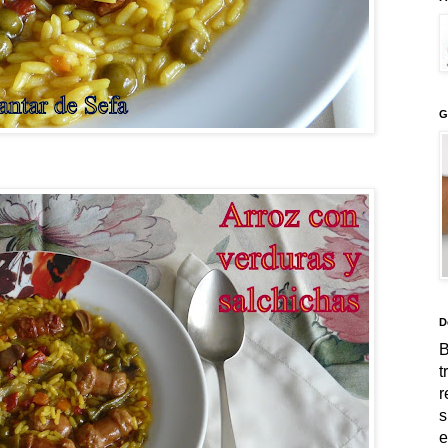
G
D
B
t
r
s
e