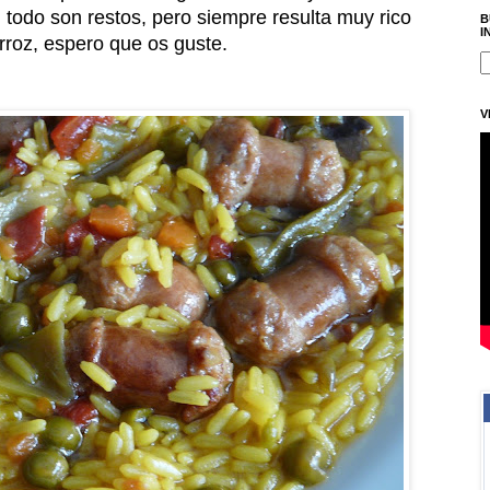
, todo son restos, pero siempre resulta muy rico
B
I
rroz, espero que os guste.
V