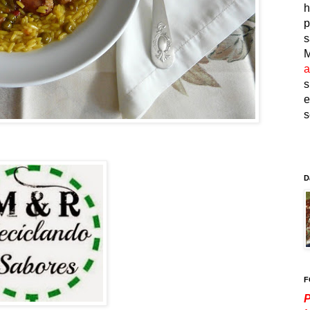
h
p
s
M
a
s
e
s
D
F
P